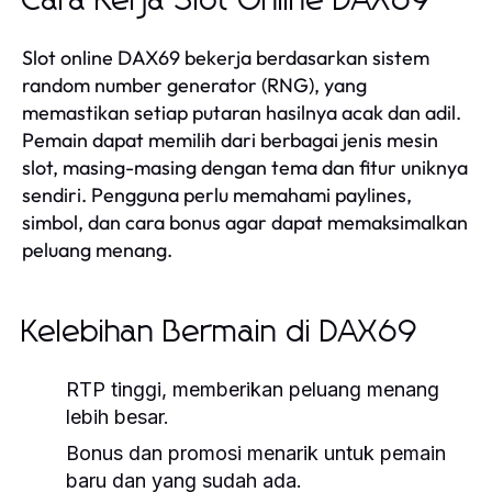
Cara Kerja Slot Online DAX69
Slot online DAX69 bekerja berdasarkan sistem
random number generator (RNG), yang
memastikan setiap putaran hasilnya acak dan adil.
Pemain dapat memilih dari berbagai jenis mesin
slot, masing-masing dengan tema dan fitur uniknya
sendiri. Pengguna perlu memahami paylines,
simbol, dan cara bonus agar dapat memaksimalkan
peluang menang.
Kelebihan Bermain di DAX69
RTP tinggi, memberikan peluang menang
lebih besar.
Bonus dan promosi menarik untuk pemain
baru dan yang sudah ada.