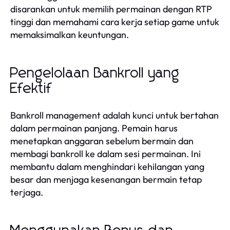
disarankan untuk memilih permainan dengan RTP
tinggi dan memahami cara kerja setiap game untuk
memaksimalkan keuntungan.
Pengelolaan Bankroll yang
Efektif
Bankroll management adalah kunci untuk bertahan
dalam permainan panjang. Pemain harus
menetapkan anggaran sebelum bermain dan
membagi bankroll ke dalam sesi permainan. Ini
membantu dalam menghindari kehilangan yang
besar dan menjaga kesenangan bermain tetap
terjaga.