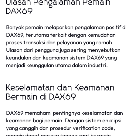
Ulasan Pengalaman Pemain
DAX69
Banyak pemain melaporkan pengalaman positif di
DAX69, terutama terkait dengan kemudahan
proses transaksi dan pelayanan yang ramah.
Ulasan dari pengguna juga sering menyebutkan
keandalan dan keamanan sistem DAX69 yang
menjadi keunggulan utama dalam industri.
Keselamatan dan Keamanan
Bermain di DAX69
DAX69 memahami pentingnya keselamatan dan
keamanan bagi pemain. Dengan sistem enkripsi
yang canggih dan prosedur verification code,
pemain dapat merasa tenang saat bermain.