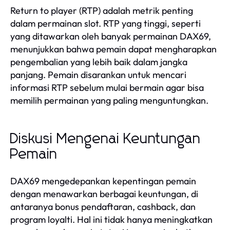
Return to player (RTP) adalah metrik penting
dalam permainan slot. RTP yang tinggi, seperti
yang ditawarkan oleh banyak permainan DAX69,
menunjukkan bahwa pemain dapat mengharapkan
pengembalian yang lebih baik dalam jangka
panjang. Pemain disarankan untuk mencari
informasi RTP sebelum mulai bermain agar bisa
memilih permainan yang paling menguntungkan.
Diskusi Mengenai Keuntungan
Pemain
DAX69 mengedepankan kepentingan pemain
dengan menawarkan berbagai keuntungan, di
antaranya bonus pendaftaran, cashback, dan
program loyalti. Hal ini tidak hanya meningkatkan