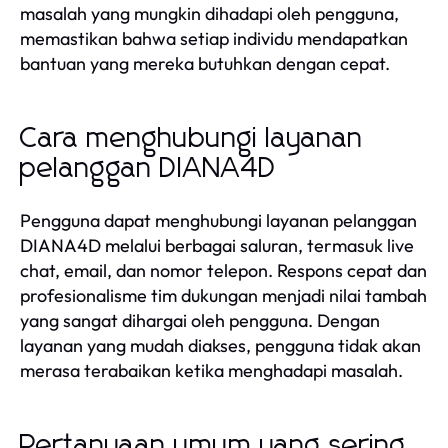
masalah yang mungkin dihadapi oleh pengguna,
memastikan bahwa setiap individu mendapatkan
bantuan yang mereka butuhkan dengan cepat.
Cara menghubungi layanan
pelanggan DIANA4D
Pengguna dapat menghubungi layanan pelanggan
DIANA4D melalui berbagai saluran, termasuk live
chat, email, dan nomor telepon. Respons cepat dan
profesionalisme tim dukungan menjadi nilai tambah
yang sangat dihargai oleh pengguna. Dengan
layanan yang mudah diakses, pengguna tidak akan
merasa terabaikan ketika menghadapi masalah.
Pertanyaan umum yang sering