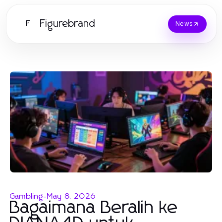
Figurebrand
F
News
Gambling
-
May 8, 2026
Bagaimana Beralih ke