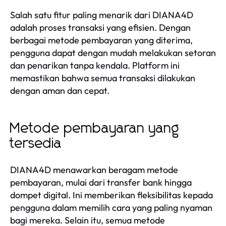
Salah satu fitur paling menarik dari DIANA4D
adalah proses transaksi yang efisien. Dengan
berbagai metode pembayaran yang diterima,
pengguna dapat dengan mudah melakukan setoran
dan penarikan tanpa kendala. Platform ini
memastikan bahwa semua transaksi dilakukan
dengan aman dan cepat.
Metode pembayaran yang
tersedia
DIANA4D menawarkan beragam metode
pembayaran, mulai dari transfer bank hingga
dompet digital. Ini memberikan fleksibilitas kepada
pengguna dalam memilih cara yang paling nyaman
bagi mereka. Selain itu, semua metode