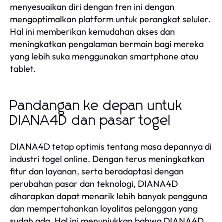
menyesuaikan diri dengan tren ini dengan
mengoptimalkan platform untuk perangkat seluler.
Hal ini memberikan kemudahan akses dan
meningkatkan pengalaman bermain bagi mereka
yang lebih suka menggunakan smartphone atau
tablet.
Pandangan ke depan untuk
DIANA4D dan pasar togel
DIANA4D tetap optimis tentang masa depannya di
industri togel online. Dengan terus meningkatkan
fitur dan layanan, serta beradaptasi dengan
perubahan pasar dan teknologi, DIANA4D
diharapkan dapat menarik lebih banyak pengguna
dan mempertahankan loyalitas pelanggan yang
sudah ada. Hal ini menunjukkan bahwa DIANA4D